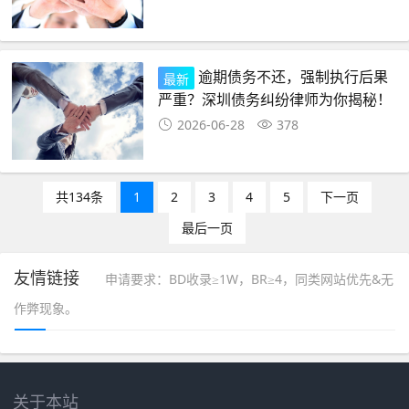
逾期债务不还，强制执行后果
最新
严重？深圳债务纠纷律师为你揭秘！
2026-06-28
378
共134条
1
2
3
4
5
下一页
最后一页
友情链接
申请要求：BD收录≥1W，BR≥4，同类网站优先&无
作弊现象。
关于本站