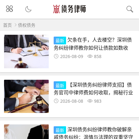
首页
债权债务
欠条在手，人去楼空？深圳债
最新
务纠纷律师教你如何让债款如数收
回！
2026-08-09
858
【深圳债务纠纷律师支招】债
最新
务官司中律师费如何收取，揭秘行业
潜规则
2026-08-08
983
深圳债务纠纷律师教你破解亲
最新
戚债务纠纷：温情与法理的双重坚守