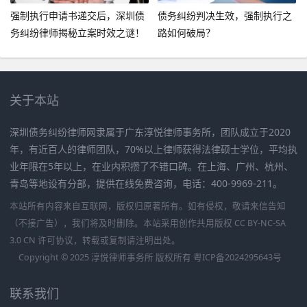
强制执行申请书递交后，深圳债
债务纠纷判决生效，强制执行之
务纠纷律师揭秘立案时效之谜！
路如何破局？
关于本站
深圳债务纠纷律师网隶属于广东淳悦律师事务所，团队成立于2020
年，有近百人的律师团队，70%以上律师获得法律硕士学位，平均执
业年限在5年以上，在业内积攒了不错口碑。在上海、广州、杭州、
青岛等地设有分部，提供在线免费咨询，电话：400-9969-211。
本站所有内容来自互联网，版权归原著所有。如有侵权，敬请来信告知
（不接广告），我们将及时删除。本站采用创作共用版权 CC BY-NC-SA
3.0 CN 许可协议，转载或复制请注明出处。
Copyright © 2025 淳悦律师事务所 版权所有
粤ICP备2024295643号
联系我们