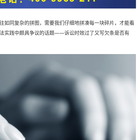
往如同复杂的拼图，需要我们仔细地拼凑每一块碎片，才能看
法实践中颇具争议的话题——诉讼时效过了又写欠条是否有