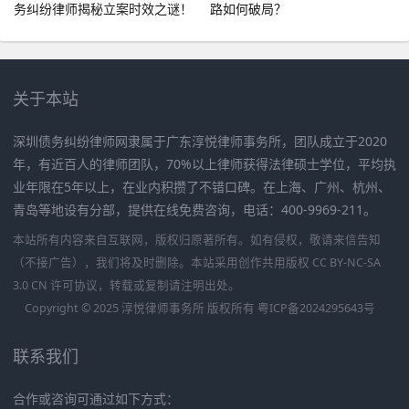
务纠纷律师揭秘立案时效之谜！
路如何破局？
关于本站
深圳债务纠纷律师网隶属于广东淳悦律师事务所，团队成立于2020
年，有近百人的律师团队，70%以上律师获得法律硕士学位，平均执
业年限在5年以上，在业内积攒了不错口碑。在上海、广州、杭州、
青岛等地设有分部，提供在线免费咨询，电话：400-9969-211。
本站所有内容来自互联网，版权归原著所有。如有侵权，敬请来信告知
（不接广告），我们将及时删除。本站采用创作共用版权 CC BY-NC-SA
3.0 CN 许可协议，转载或复制请注明出处。
Copyright © 2025 淳悦律师事务所 版权所有
粤ICP备2024295643号
联系我们
合作或咨询可通过如下方式：